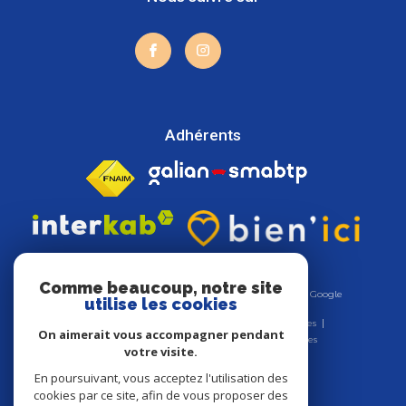
Adhérents
Comme beaucoup, notre site
© 2026 | Tous droits réservés | Traduction powered by Google
utilise les cookies
|
Nos honoraires
Plan du site
Mentions légales
On aimerait vous accompagner pendant
Admin
Nos liens
Politique RGPD
Cookies
votre visite.
En poursuivant, vous acceptez l'utilisation des
cookies par ce site, afin de vous proposer des