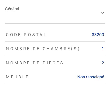
général
TRAD_ZEPHYR_Caracteristique
TRAD_ZEPHYR_Valeurs
CODE POSTAL
33200
NOMBRE DE CHAMBRE(S)
1
NOMBRE DE PIÈCES
2
MEUBLÉ
Non renseigné