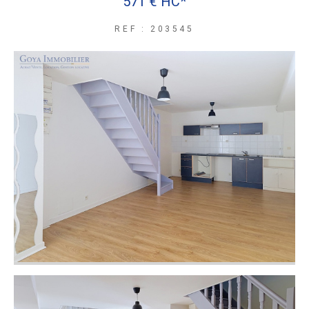
571 €
HC*
REF : 203545