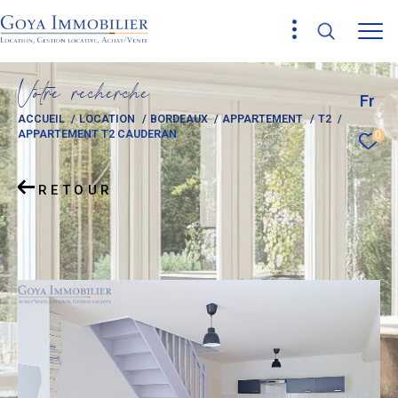
V
o
t
r
e
r
e
c
h
e
r
c
h
e
Fr
ACCUEIL
LOCATION
BORDEAUX
APPARTEMENT
T2
APPARTEMENT T2 CAUDERAN
0
RETOUR