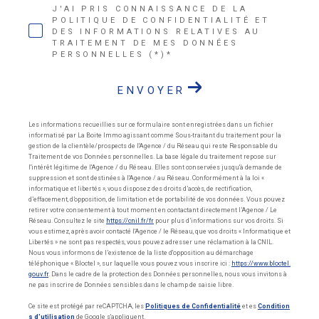
J'AI PRIS CONNAISSANCE DE LA
POLITIQUE DE CONFIDENTIALITÉ ET
DES INFORMATIONS RELATIVES AU
TRAITEMENT DE MES DONNÉES
PERSONNELLES (*)*
ENVOYER
Les informations recueillies sur ce formulaire sont enregistrées dans un fichier
informatisé par La Boite Immo agissant comme Sous-traitant du traitement pour la
gestion de la clientèle/prospects de l'Agence / du Réseau qui reste Responsable du
Traitement de vos Données personnelles. La base légale du traitement repose sur
l'intérêt légitime de l'Agence / du Réseau. Elles sont conservées jusqu'à demande de
suppression et sont destinées à l'Agence / au Réseau. Conformément à la loi «
informatique et libertés », vous disposez des droits d’accès, de rectification,
d’effacement, d’opposition, de limitation et de portabilité de vos données. Vous pouvez
retirer votre consentement à tout moment en contactant directement l’Agence / Le
Réseau. Consultez le site
https://cnil.fr/fr
pour plus d’informations sur vos droits. Si
vous estimez, après avoir contacté l'Agence / le Réseau, que vos droits « Informatique et
Libertés » ne sont pas respectés, vous pouvez adresser une réclamation à la CNIL.
Nous vous informons de l’existence de la liste d'opposition au démarchage
téléphonique « Bloctel », sur laquelle vous pouvez vous inscrire ici :
https://www.bloctel.
gouv.fr
. Dans le cadre de la protection des Données personnelles, nous vous invitons à
ne pas inscrire de Données sensibles dans le champ de saisie libre.
Ce site est protégé par reCAPTCHA, les
Politiques de Confidentialité
et es
Condition
s d'utilisation
de Google s'appliquent.