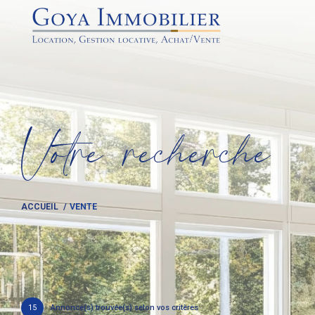
V
o
t
r
e
r
e
c
h
e
r
c
h
e
ACCUEIL
VENTE
15
Annonce(s) trouvée(s) selon vos critères