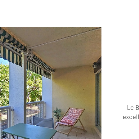
Le B
excell