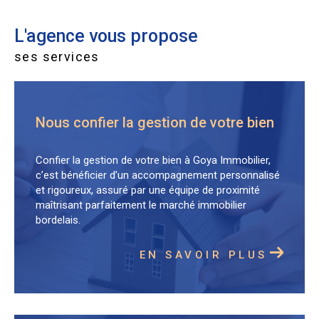
ce soit en
vente
ou en
gestion locative
Vous souhaitez
vendre un bien immobilier
,
mettre
L'agence vous propose
un bien en gestion locative
ou tout simplement
ses services
bénéficier de conseils personnalisés ?
Contactez-nous
dès aujourd’hui — notre équipe est
à votre écoute !
Nous confier la gestion de votre bien
Confier la gestion de votre bien à Goya Immobilier,
c’est bénéficier d’un accompagnement personnalisé
et rigoureux, assuré par une équipe de proximité
maîtrisant parfaitement le marché immobilier
bordelais.
EN SAVOIR PLUS