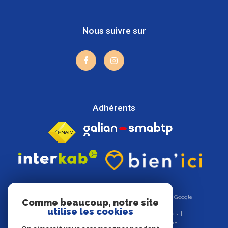
Nous suivre sur
Adhérents
© 2026 | Tous droits réservés | Traduction powered by Google
Comme beaucoup, notre site
|
utilise les cookies
Nos honoraires
Plan du site
Mentions légales
Admin
Nos liens
Politique RGPD
Cookies