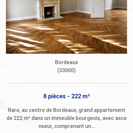
Bordeaux
(33000)
8 pièces - 222 m²
eub
Rare, au centre de Bordeaux, grand appartement
A 
ent
de 222 m² dans un immeuble bourgeois, avec asce
an
nseur, comprenant un...