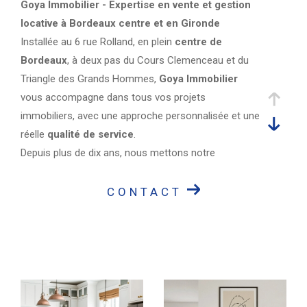
Goya Immobilier - Expertise en vente et gestion
locative à Bordeaux centre et en Gironde
Installée au 6 rue Rolland, en plein
centre de
Bordeaux
, à deux pas du Cours Clemenceau et du
Triangle des Grands Hommes,
Goya Immobilier
vous accompagne dans tous vos projets
immobiliers, avec une approche personnalisée et une
réelle
qualité de service
.
Depuis plus de dix ans, nous mettons notre
expérience locale
au service des
vendeurs,
acquéreurs, propriétaires bailleurs et locataires
.
CONTACT
Notre équipe, à taille humaine, privilégie un suivi de
proximité et une relation de confiance avec chacun
de nos clients.
Nos domaines d’expertise :
Vente de biens immobiliers
à Bordeaux et dans
ses environs : appartements, maisons, biens