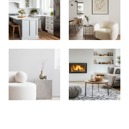
d’exception
Gestion locative à Bordeaux et alentours
, avec un
accompagnement sur mesure pour optimiser votre
investissement
Conseils personnalisés
et estimation précise de
votre bien
En combinant les meilleurs outils digitaux avec un
accompagnement humain et attentif, nous vous
offrons un service immobilier de qualité, adapté à
vos besoins et à vos attentes.
Pourquoi choisir Goya Immobilier ?
Proximité et écoute
: une agence à taille humaine,
réactive et engagée
Parfaite connaissance du
marché immobilier
bordelais
et de ses quartiers
Des solutions adaptées pour réussir votre projet, que