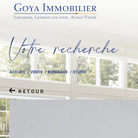
V
o
t
r
e
r
e
c
h
e
r
c
h
e
ACCUEIL
VENTE
BORDEAUX
STUDIO
RETOUR