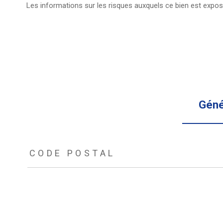
Les informations sur les risques auxquels ce bien est expos
Géné
TRAD_ZEPHYR_Caracteristique
TRAD_ZEPHYR_Valeurs
CODE POSTAL