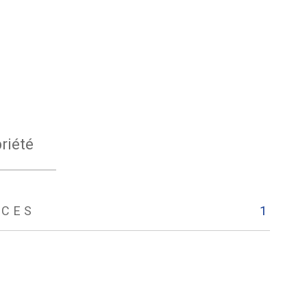
riété
ÈCES
1