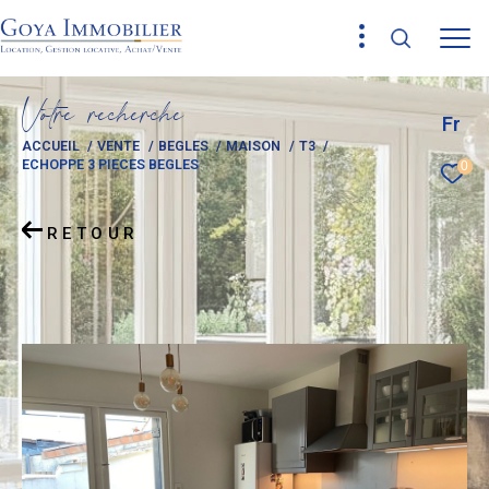
V
o
t
r
e
r
e
c
h
e
r
c
h
e
Fr
ACCUEIL
VENTE
BEGLES
MAISON
T3
ECHOPPE 3 PIECES BEGLES
0
RETOUR