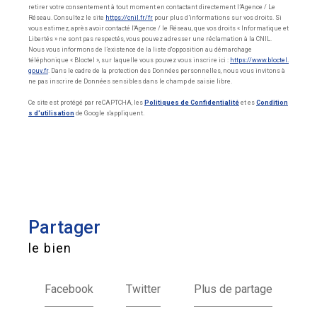
retirer votre consentement à tout moment en contactant directement l’Agence / Le
Réseau. Consultez le site
https://cnil.fr/fr
pour plus d’informations sur vos droits. Si
vous estimez, après avoir contacté l'Agence / le Réseau, que vos droits « Informatique et
Libertés » ne sont pas respectés, vous pouvez adresser une réclamation à la CNIL.
Nous vous informons de l’existence de la liste d'opposition au démarchage
téléphonique « Bloctel », sur laquelle vous pouvez vous inscrire ici :
https://www.bloctel.
gouv.fr
. Dans le cadre de la protection des Données personnelles, nous vous invitons à
ne pas inscrire de Données sensibles dans le champ de saisie libre.
Ce site est protégé par reCAPTCHA, les
Politiques de Confidentialité
et es
Condition
s d'utilisation
de Google s'appliquent.
partager
le bien
Facebook
Twitter
Plus de partage