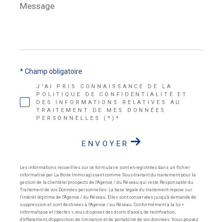
Message
*
* Champ obligatoire
J'AI PRIS CONNAISSANCE DE LA
POLITIQUE DE CONFIDENTIALITÉ ET
DES INFORMATIONS RELATIVES AU
TRAITEMENT DE MES DONNÉES
PERSONNELLES (*)*
ENVOYER
Les informations recueillies sur ce formulaire sont enregistrées dans un fichier
informatisé par La Boite Immo agissant comme Sous-traitant du traitement pour la
gestion de la clientèle/prospects de l'Agence / du Réseau qui reste Responsable du
Traitement de vos Données personnelles. La base légale du traitement repose sur
l'intérêt légitime de l'Agence / du Réseau. Elles sont conservées jusqu'à demande de
suppression et sont destinées à l'Agence / au Réseau. Conformément à la loi «
informatique et libertés », vous disposez des droits d’accès, de rectification,
d’effacement, d’opposition, de limitation et de portabilité de vos données. Vous pouvez