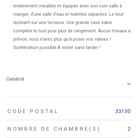
entièrement meublée et équipée avec son coin salle à
manger, d'une salle d'eau et toilettes séparées. Le tout
donnant sur une terrasse. Une grande cave saine
complète le tout pour plus de rangement. Aucun travaux à
prévoir, vous n'avez plus qu'à poser vos valises !
Surélévation possible.A visiter sans tarder !
général
TRAD_ZEPHYR_Caracteristique
TRAD_ZEPHYR_Valeurs
CODE POSTAL
33130
NOMBRE DE CHAMBRE(S)
2