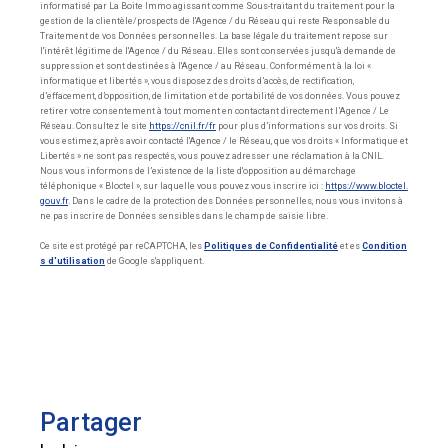
informatisé par La Boite Immo agissant comme Sous-traitant du traitement pour la
gestion de la clientèle/prospects de l'Agence / du Réseau qui reste Responsable du
Traitement de vos Données personnelles. La base légale du traitement repose sur
l'intérêt légitime de l'Agence / du Réseau. Elles sont conservées jusqu'à demande de
suppression et sont destinées à l'Agence / au Réseau. Conformément à la loi «
informatique et libertés », vous disposez des droits d’accès, de rectification,
d’effacement, d’opposition, de limitation et de portabilité de vos données. Vous pouvez
retirer votre consentement à tout moment en contactant directement l’Agence / Le
Réseau. Consultez le site
https://cnil.fr/fr
pour plus d’informations sur vos droits. Si
vous estimez, après avoir contacté l'Agence / le Réseau, que vos droits « Informatique et
Libertés » ne sont pas respectés, vous pouvez adresser une réclamation à la CNIL.
Nous vous informons de l’existence de la liste d'opposition au démarchage
téléphonique « Bloctel », sur laquelle vous pouvez vous inscrire ici :
https://www.bloctel.
gouv.fr
. Dans le cadre de la protection des Données personnelles, nous vous invitons à
ne pas inscrire de Données sensibles dans le champ de saisie libre.
Ce site est protégé par reCAPTCHA, les
Politiques de Confidentialité
et es
Condition
s d'utilisation
de Google s'appliquent.
partager