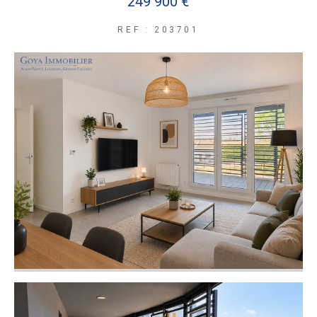
249 900 €
REF : 203701