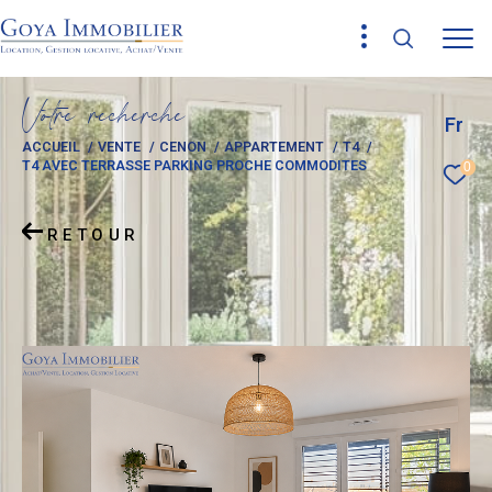
V
o
t
r
e
r
e
c
h
e
r
c
h
e
Fr
ACCUEIL
VENTE
CENON
APPARTEMENT
T4
T4 AVEC TERRASSE PARKING PROCHE COMMODITES
0
RETOUR