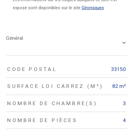
exposé sont disponibles sur le site
Géorisques
général
TRAD_ZEPHYR_Caracteristique
TRAD_ZEPHYR_Valeurs
CODE POSTAL
33150
SURFACE LOI CARREZ (M²)
82 m²
NOMBRE DE CHAMBRE(S)
3
NOMBRE DE PIÈCES
4